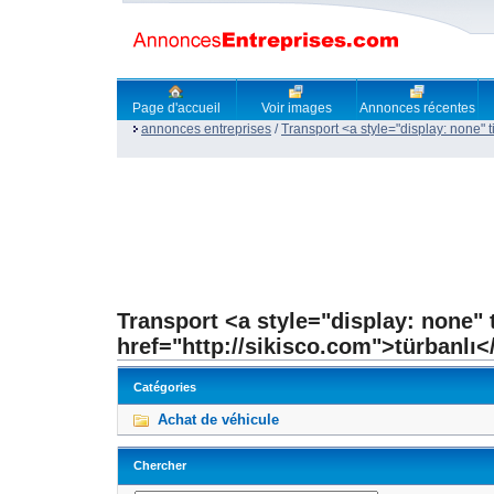
Page d'accueil
Voir images
Annonces récentes
annonces entreprises
/
Transport <a style="display: none" ti
Transport <a style="display: none" t
href="http://sikisco.com">türbanlı<
Catégories
Achat de véhicule
Chercher